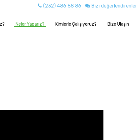
(232) 486 88 86
Bizi değerlendirenler
uz?
Neler Yaparız?
Kimlerle Çalışıyoruz?
Bize Ulaşın